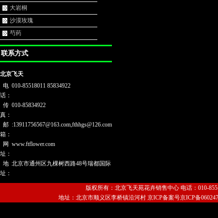
大岩桐
沙漠玫瑰
芍药
联系方式
北京飞天
电
010-85518011 85834922
话：
传
010-85834922
真：
邮
:13911756567@163.com,fthhgs@126.com
箱：
网
www.ftflower.com
址：
地
北京市通州区九棵树西路48号瑞都国际
址：
版权所有：北京飞天苑花卉销售中心 电话：010-85518011
地址：北京市顺义区李桥镇沿河村 京ICP备案号京ICP备06024720号-1 Copyri