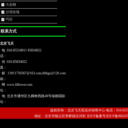
大岩桐
沙漠玫瑰
芍药
联系方式
北京飞天
电
010-85518011 85834922
话：
传
010-85834922
真：
邮
:13911756567@163.com,fthhgs@126.com
箱：
网
www.ftflower.com
址：
地
北京市通州区九棵树西路48号瑞都国际
址：
版权所有：北京飞天苑花卉销售中心 电话：010-85518011
地址：北京市顺义区李桥镇沿河村 京ICP备案号京ICP备06024720号-1 Copyri