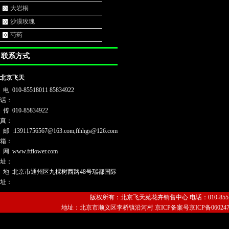
大岩桐
沙漠玫瑰
芍药
联系方式
北京飞天
电
010-85518011 85834922
话：
传
010-85834922
真：
邮
:13911756567@163.com,fthhgs@126.com
箱：
网
www.ftflower.com
址：
地
北京市通州区九棵树西路48号瑞都国际
址：
版权所有：北京飞天苑花卉销售中心 电话：010-85518011
地址：北京市顺义区李桥镇沿河村 京ICP备案号京ICP备06024720号-1 Copyri